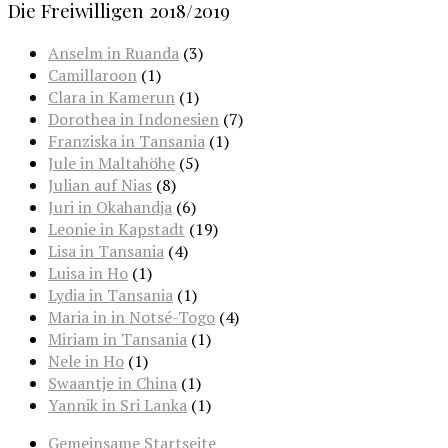
Die Freiwilligen 2018/2019
Anselm in Ruanda
(3)
Camillaroon
(1)
Clara in Kamerun
(1)
Dorothea in Indonesien
(7)
Franziska in Tansania
(1)
Jule in Maltahöhe
(5)
Julian auf Nias
(8)
Juri in Okahandja
(6)
Leonie in Kapstadt
(19)
Lisa in Tansania
(4)
Luisa in Ho
(1)
Lydia in Tansania
(1)
Maria in in Notsé-Togo
(4)
Miriam in Tansania
(1)
Nele in Ho
(1)
Swaantje in China
(1)
Yannik in Sri Lanka
(1)
Gemeinsame Startseite