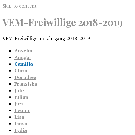
Skip to content
VEM-Freiwillige 2018-2019
VEM-Freiwillige im Jahrgang 2018-2019
Anselm
Ansgar
Camilla
Clara
Dorothea
Franziska
Jule
Julian
Juri
Leonie
Lisa
Luisa
Lydia