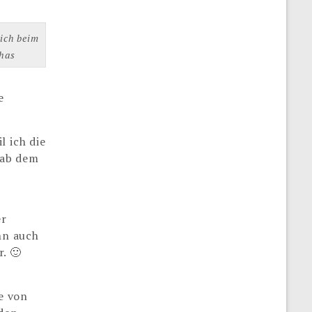
 ich beim
has
e
l ich die
 ab dem
er
nn auch
. 🙂
e von