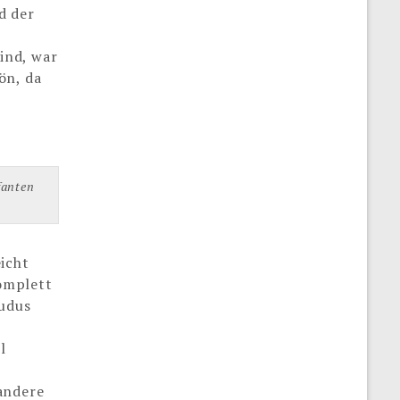
d der
sind, war
ön, da
fanten
icht
komplett
Kudus
l
andere