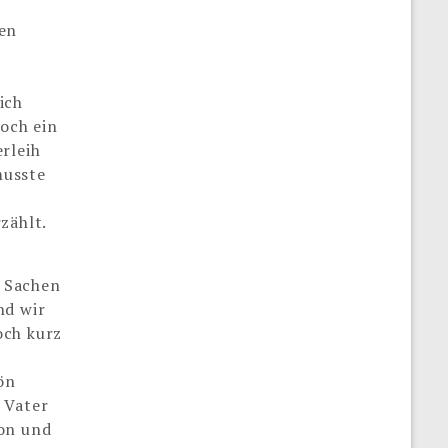
hen
ich
och ein
rleih
musste
zählt.
 Sachen
nd wir
och kurz
ön
 Vater
hon und