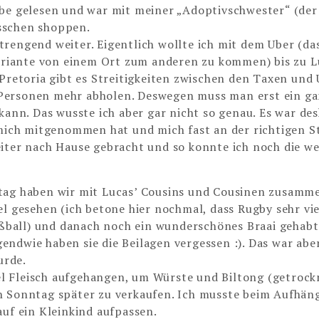
abe gelesen und war mit meiner „Adoptivschwester“ (der
sschen shoppen.
rengend weiter. Eigentlich wollte ich mit dem Uber (das
 Variante von einem Ort zum anderen zu kommen) bis zu 
 Pretoria gibt es Streitigkeiten zwischen den Taxen und
 Personen mehr abholen. Deswegen muss man erst ein g
nn. Das wusste ich aber gar nicht so genau. Es war des
 mich mitgenommen hat und mich fast an der richtigen St
eiter nach Hause gebracht und so konnte ich noch die we
ag haben wir mit Lucas’ Cousins und Cousinen zusamme
l gesehen (ich betone hier nochmal, dass Rugby sehr vie
ußball) und danach noch ein wunderschönes Braai gehabt
rgendwie haben sie die Beilagen vergessen :). Das war abe
urde.
l Fleisch aufgehangen, um Würste und Biltong (getrock
en Sonntag später zu verkaufen. Ich musste beim Aufhä
auf ein Kleinkind aufpassen.