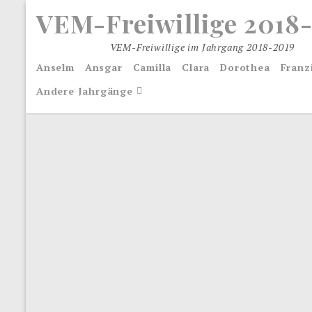
S
VEM-Freiwillige 2018
k
i
VEM-Freiwillige im Jahrgang 2018-2019
p
Anselm
Ansgar
Camilla
Clara
Dorothea
Franz
t
o
Andere Jahrgänge
c
o
n
t
e
n
t