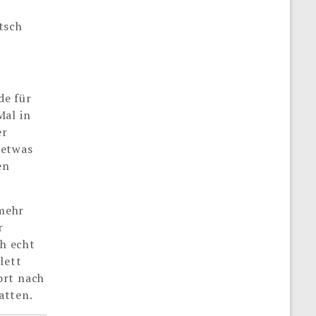
utsch
de für
Mal in
er
 etwas
en
 mehr
r
h echt
lett
ort nach
atten.