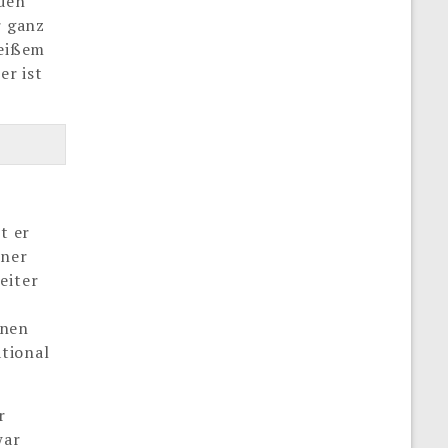
 den
r ganz
weißem
er ist
t er
iner
eiter
inen
tional
r
war