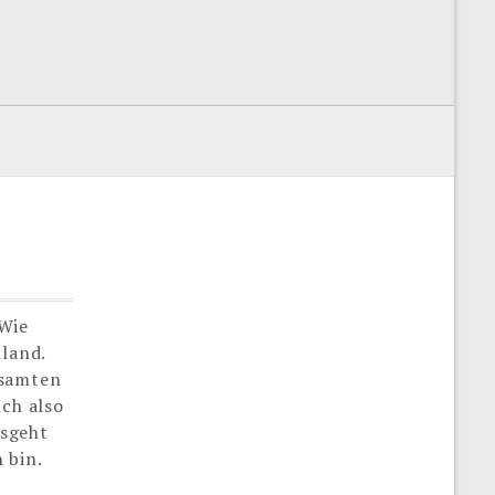
 Wie
hland.
esamten
ich also
osgeht
 bin.