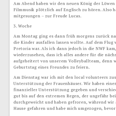
Am Abend haben wir den neuen König der Löwen F
Filmmusik plötzlich auf Englisch zu hören. Also ha
mitgesungen – zur Freude Lucas.
3. Woche
Am Montag ging es dann früh morgens zurück nach
die Kinder ausfallen lassen wollte. Auf dem Flug w
Pretoria war. Als ich dann jedoch in die NWF kam,
wiederzusehen, dass ich alles andere für die nä
aufgeheitert von unserem Volleyballteam, denn w
Geburtstag eines Freundes zu feiern.
Am Dienstag war ich mit den local volunteers z
Unterstützung der Frauenhäuser. Wir haben eine
finanzieller Unterstützung gegeben und verschi
gut bis auf den extremen Regen, der ungefähr bei
durchgeweicht und haben gefroren, während wir a
Hause gefahren und habe mich umgezogen, bevor