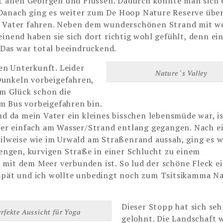
t allen Gebirgen und Flüssen. Dadurch konnte man sich
 Danach ging es weiter zum De Hoop Nature Reserve übe
in Vater fahren. Neben dem wunderschönen Strand mit 
inend haben sie sich dort richtig wohl gefühlt, denn ein
Das war total beeindruckend.
en Unterkunft. Leider
Nature´s Valley
Dunkeln vorbeigefahren,
um Glück schon die
m Bus vorbeigefahren bin.
da mein Vater ein kleines bisschen lebensmüde war, is
eber einfach am Wasser/Strand entlang gegangen. Nach e
eilweise wie im Urwald am Straßenrand aussah, ging es w
 engen, kurvigen Straße in einer Schlucht zu einem
 mit dem Meer verbunden ist. So lud der schöne Fleck e
 spät und ich wollte unbedingt noch zum Tsitsikamma Na
Dieser Stopp hat sich seh
erfekte Aussicht für Yoga
gelohnt. Die Landschaft 