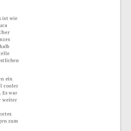
 ist wie
Luca
 Uber
anzes
halb
elle
stlichen
n ein
l cooler
. Es war
r weiter
netes
ngen zum