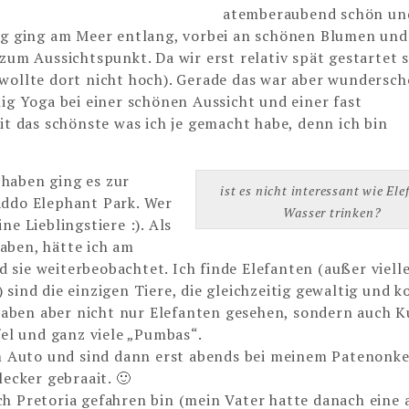
atemberaubend schön un
eg ging am Meer entlang, vorbei an schönen Blumen und
zum Aussichtspunkt. Da wir erst relativ spät gestartet 
wollte dort nicht hoch). Gerade das war aber wundersch
nig Yoga bei einer schönen Aussicht und einer fast
 das schönste was ich je gemacht habe, denn ich bin
haben ging es zur
ist es nicht interessant wie Ele
Addo Elephant Park. Wer
Wasser trinken?
e Lieblingstiere :). Als
aben, hätte ich am
sie weiterbeobachtet. Ich finde Elefanten (außer vielle
sind die einzigen Tiere, die gleichzeitig gewaltig und 
r haben aber nicht nur Elefanten gesehen, sondern auch 
fel und ganz viele „Pumbas“.
 Auto und sind dann erst abends bei meinem Patenonke
cker gebraait. 🙂
ch Pretoria gefahren bin (mein Vater hatte danach eine 