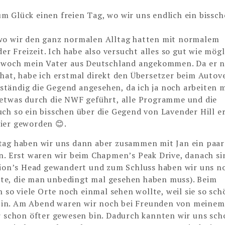
m Glück einen freien Tag, wo wir uns endlich ein bissc
 wo wir den ganz normalen Alltag hatten mit normalem
 Freizeit. Ich habe also versucht alles so gut wie mögl
ittwoch mein Vater aus Deutschland angekommen. Da er n
hat, habe ich erstmal direkt den Übersetzer beim Autove
stständig die Gegend angesehen, da ich ja noch arbeiten 
 etwas durch die NWF geführt, alle Programme und die
ch so ein bisschen über die Gegend von Lavender Hill er
ier geworden 😊.
ag haben wir uns dann aber zusammen mit Jan ein paar
. Erst waren wir beim Chapmen’s Peak Drive, danach si
Lion’s Head gewandert und zum Schluss haben wir uns n
te, die man unbedingt mal gesehen haben muss). Beim
h so viele Orte noch einmal sehen wollte, weil sie so sch
bin. Am Abend waren wir noch bei Freunden von meinem
er schon öfter gewesen bin. Dadurch kannten wir uns sc