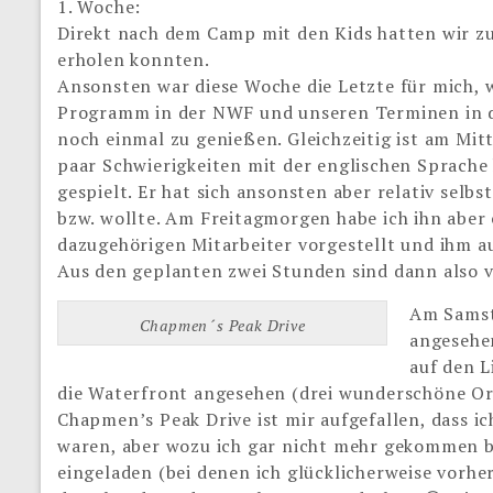
1. Woche:
Direkt nach dem Camp mit den Kids hatten wir zu
erholen konnten.
Ansonsten war diese Woche die Letzte für mich,
Programm in der NWF und unseren Terminen in der
noch einmal zu genießen. Gleichzeitig ist am M
paar Schwierigkeiten mit der englischen Sprache 
gespielt. Er hat sich ansonsten aber relativ selb
bzw. wollte. Am Freitagmorgen habe ich ihn aber
dazugehörigen Mitarbeiter vorgestellt und ihm au
Aus den geplanten zwei Stunden sind dann also v
Am Samst
Chapmen´s Peak Drive
angesehen
auf den 
die Waterfront angesehen (drei wunderschöne Or
Chapmen’s Peak Drive ist mir aufgefallen, dass ic
waren, aber wozu ich gar nicht mehr gekommen 
eingeladen (bei denen ich glücklicherweise vorh