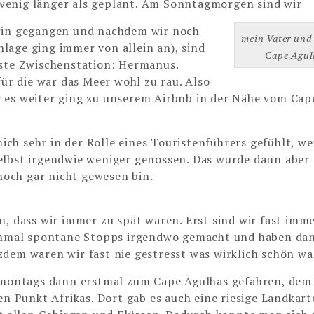
 wenig länger als geplant. Am Sonntagmorgen sind wir
erin gegangen und nachdem wir noch
mein Vater und
lage ging immer von allein an), sind
Cape Agul
rste Zwischenstation: Hermanus.
für die war das Meer wohl zu rau. Also
 es weiter ging zu unserem Airbnb in der Nähe vom Cap
h sehr in der Rolle eines Touristenführers gefühlt, wei
elbst irgendwie weniger genossen. Das wurde dann aber
 noch gar nicht gewesen bin.
n, dass wir immer zu spät waren. Erst sind wir fast imm
hmal spontane Stopps irgendwo gemacht und haben da
dem waren wir fast nie gestresst was wirklich schön war
 montags dann erstmal zum Cape Agulhas gefahren, dem
en Punkt Afrikas. Dort gab es auch eine riesige Landkart