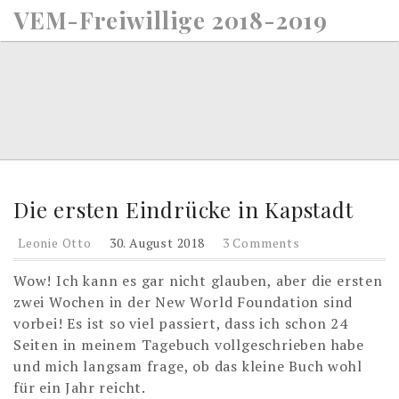
S
VEM-Freiwillige 2018-2019
k
i
p
t
o
c
o
n
t
Die ersten Eindrücke in Kapstadt
e
Leonie Otto
30. August 2018
3 Comments
n
t
Wow! Ich kann es gar nicht glauben, aber die ersten
zwei Wochen in der New World Foundation sind
vorbei! Es ist so viel passiert, dass ich schon 24
Seiten in meinem Tagebuch vollgeschrieben habe
und mich langsam frage, ob das kleine Buch wohl
für ein Jahr reic
ht.