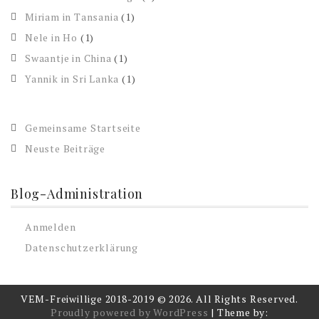
Miriam in Tansania
(1)
Nele in Ho
(1)
Swaantje in China
(1)
Yannik in Sri Lanka
(1)
Gemeinsame Startseite
Neuste Beiträge
Blog-Administration
Anmelden
Datenschutzerklärung
VEM-Freiwillige 2018-2019 © 2026. All Rights Reserved.
Proudly powered by WordPress
|
Theme by: