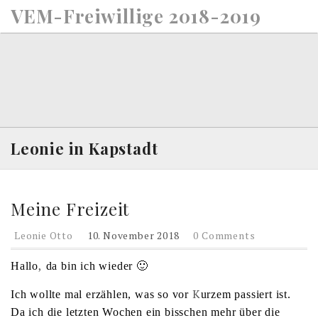
S
VEM-Freiwillige 2018-2019
k
i
p
t
o
c
o
n
Leonie in Kapstadt
t
e
n
Meine Freizeit
t
Leonie Otto
10. November 2018
0 Comments
,
Hallo
da bin ich wieder 🙂
K
Ich wollte mal erzählen, was so vor
urzem passiert ist.
Da ich die letzten Wochen ein bisschen mehr über die